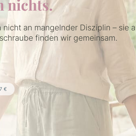
h nichts.
nicht an mangelnder Disziplin – sie a
lschraube finden wir gemeinsam.
7 €