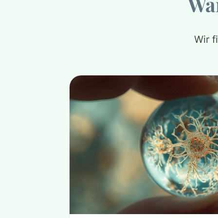
War
Wir 