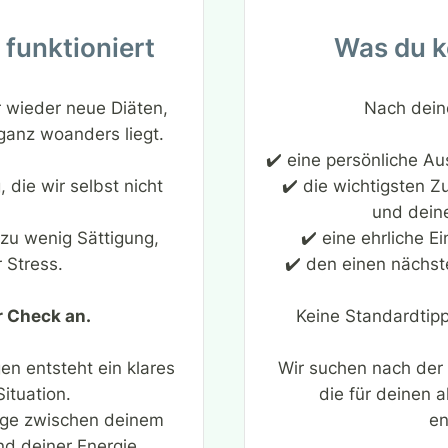
funktioniert
Was du 
 wieder neue Diäten,
Nach dein
ganz woanders liegt.
✔️ eine persönliche Au
, die wir selbst nicht
✔️ die wichtigsten 
und dein
 zu wenig Sättigung,
✔️ eine ehrliche E
 Stress.
✔️ den einen nächst
r Check an.
Keine Standardtipp
en entsteht ein klares
Wir suchen nach der
Situation.
die für deinen 
nge zwischen deinem
en
nd deiner Energie.